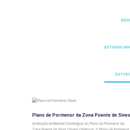
EDU
ESTUDOS HID
ESTUDO
AAE
Plano de Pormenor da Zona Poente de Sine
Avaliação Ambiental Estratégica do Plano de Pormenor da
Zona Poente de Sines (Sines) Objetivos: O Plano de Pormenor