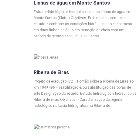
ESTUDOS HIDRÁULICOS E HIDROLÓGICOS
Linhas de água em Monte Santos
Estudo Hidrológico e Hidráulico de duas linhas de água em
Monte Santos (Sintra) Objetivos: Pretendeu-se com este
estudo: • conhecer as condições hidráulicas do escoamento
em duas linhas de água em situação de cheia com um
período de retorno de 20, 50 e 100 anos…
ESTUDOS HIDRÁULICOS E HIDROLÓGICOS
Ribeira de Eiras
Projeto de execução IC2 – Pontão sobre a Ribeira de Eiras ao
km 194+496 – reabilitação e/ou substituição das obras de
arte Designação do estudo: Estudo hidrológico e hidráulico d
Ribeira de Eiras Objetivos: • Caracterização do regime
hidrológico na bacia hidrográfica na Ribeira de…